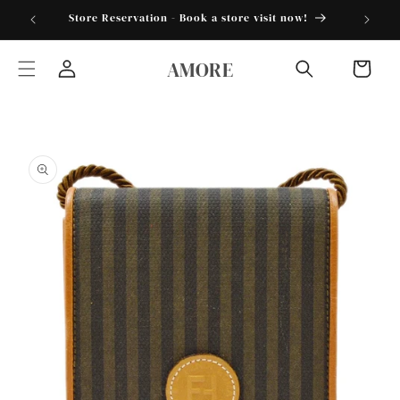
跳到内
torder25"
Store Reservation - Book a store visit now!
容
购
AMORE
物
登
车
录
跳至产
品信息