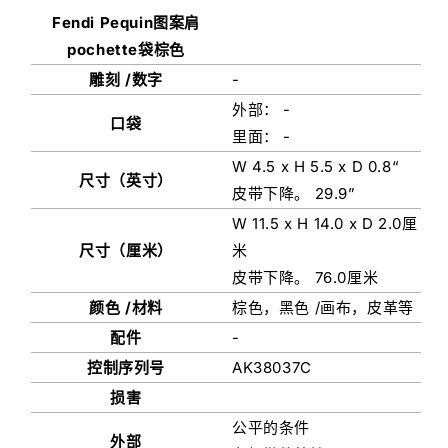
Fendi Pequin图案肩
pochette袋棕色
雕刻 /数字
-
外部： -
口袋
里面： -
W 4.5 x H 5.5 x D 0.8“
尺寸（英寸）
皮带下降。 29.9”
W 11.5 x H 14.0 x D 2.0厘
尺寸（厘米）
米
皮带下降。 76.0厘米
颜色 /材料
棕色，黑色 /画布，皮革等
配件
-
控制序列号
AK38037C
损害
公平的条件
外部