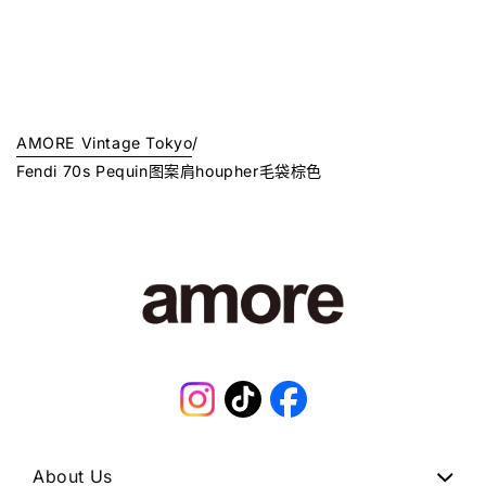
AMORE Vintage Tokyo
/
Fendi 70s Pequin图案肩houpher毛袋棕色
Instagram
TikTok
Facebook
About Us