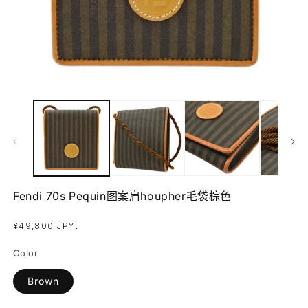
在
模
态
窗
口
中
打
开
Fendi 70s Pequin图案肩houpher毛袋棕色
媒
体
常
.
文
¥49,800 JPY
件
规
1
2
Color
价
格
Brown