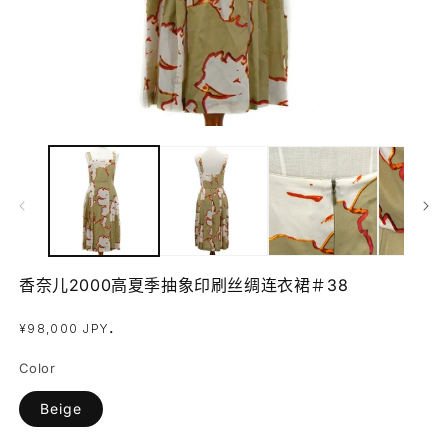
在
模
态
窗
口
中
打
开
香奈儿2000高夏季抽象印刷丝绸连衣裙＃38
媒
体
常
.
文
¥98,000 JPY
件
规
1
2
Color
价
格
Beige