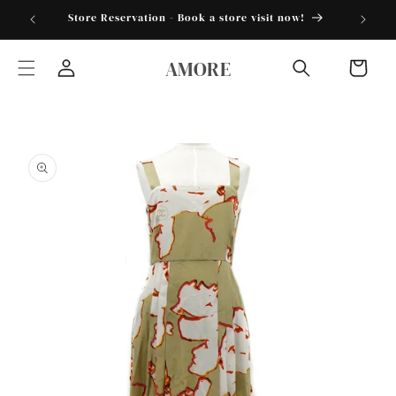
跳到内
torder25"
Store Reservation - Book a store visit now!
容
购
AMORE
物
登
车
录
跳至产
品信息