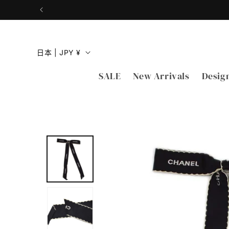
跳到内
容
国
日本 | JPY ¥
家
SALE
New Arrivals
Desig
/
地
区
跳至产
品信息