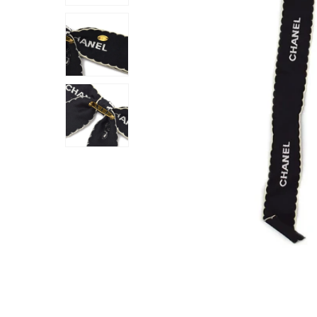
在
模
态
窗
口