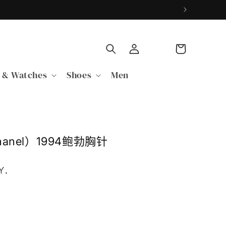
购
登
物
录
车
 & Watches
Shoes
Men
anel）1994鲍勃胸针
Y
.