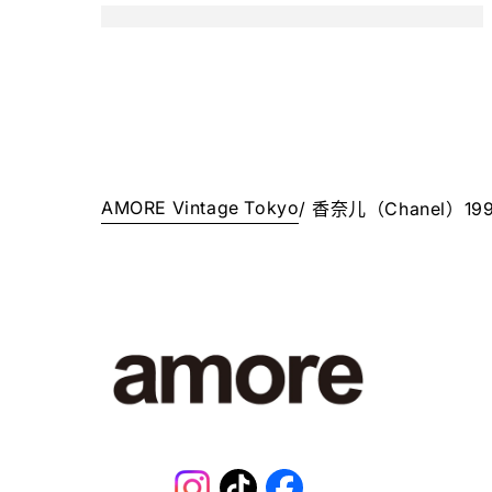
AMORE Vintage Tokyo
/
香奈儿（Chanel）1