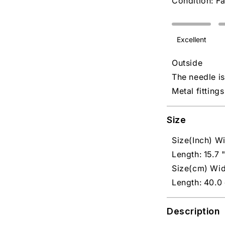
Condition: Fa
Excellent
Outside
The needle is
Metal fitting
Size
Size(Inch) Wi
Length: 15.7 
Size(cm) Wid
Length: 40.0
Description