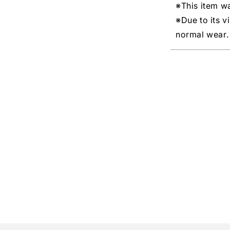
※This item w
※Due to its v
normal wear.