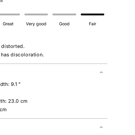
ir
Great
Very good
Good
Fair
 distorted.
s has discoloration.
dth: 9.1 "
"
th: 23.0 cm
 cm