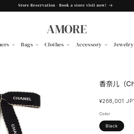
Store Reservation - Book a store visit now!
AMORE
ners
Bags
Clothes
Accessory
Jewelry
香奈儿（Ch
常
¥268,001 JP
规
Color
价
格
Black