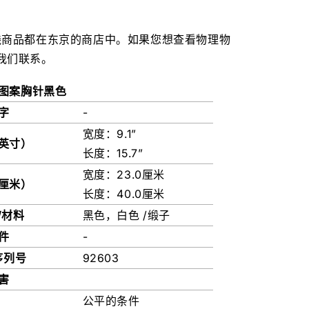
线商品都在东京的商店中。如果您想查看物理物
我们联系。
图案胸针黑色
字
-
宽度：9.1”
英寸）
长度：15.7”
宽度：23.0厘米
厘米）
长度：40.0厘米
/材料
黑色，白色 /缎子
件
-
序列号
92603
害
公平的条件