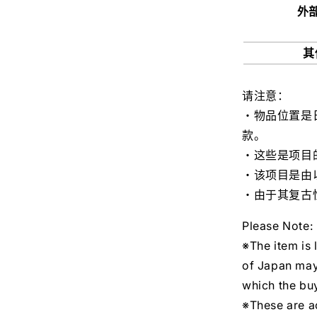
外
其
请注意：
・物品位置是
款。
・这些是项目
・该项目是由
・由于其复古
Please Note:
※The item is 
of Japan may
which the buy
※These are ac